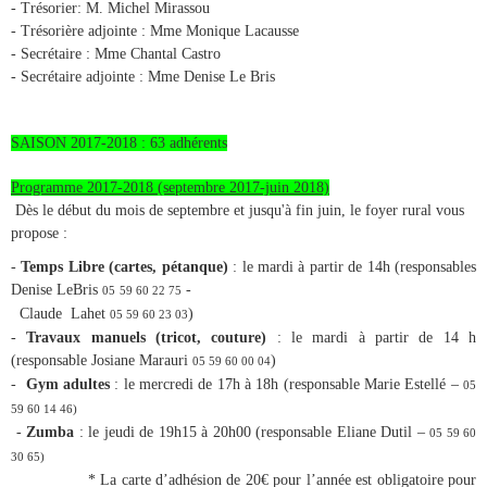
- Trésorier: M. Michel Mirassou
- Trésorière adjointe : Mme Monique Lacausse
- Secrétaire : Mme Chantal Castro
- Secrétaire adjointe : Mme Denise Le Bris
SAISON 2017-2018 : 63 adhérents
Programme 2017-2018 (septembre 2017-juin 2018)
Dès le début du mois de septembre et jusqu'à fin juin, le foyer rural vous
propose :
-
Temps Libre (cartes, pétanque)
: le mardi à partir de 14h (responsables
Denise LeBris
-
05
59 60 22 75
Claude
Lahet
)
05 59 60 23 03
-
Travaux manuels (tricot, couture)
: le mardi à partir de 14 h
(responsable Josiane Marauri
)
05 59 60 00 04
-
Gym adultes
: le mercredi de 17h à 18h (responsable Marie Estellé –
05
59 60 14 46)
-
Zumba
: le jeudi de 19h15 à 20h00 (responsable Eliane Dutil –
05 59 60
30 65)
* La carte d’adhésion de 20€ pour l’année est obligatoire pour