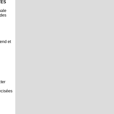
TÉS
nale
 des
rend et
cter
écisées