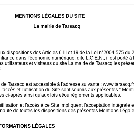
MENTIONS LÉGALES DU SITE
La mairie de Tarsacq
 dispositions des Articles 6-III et 19 de la Loi n°2004-575 du 2
fiance dans l'économie numérique, dite L.C.E.N., il est porté à 
 utilisateurs et visiteurs du site La mairie de Tarsacq les prése
s.
 de Tarsacq est accessible à l'adresse suivante : www.tarsacq.fr 
 L'accès et l'utilisation du Site sont soumis aux présentes " Ment
es ci-après ainsi qu'aux lois et/ou règlements applicables.
tilisation et l'accès à ce Site impliquent l'acceptation intégrale 
ernaute de toutes les dispositions des présentes Mentions Légale
INFORMATIONS LÉGALES