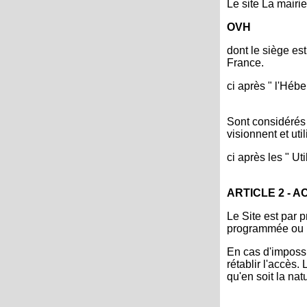
Le site La mairi
OVH
dont le siège es
France.
ci après " l'Hébe
Sont considérés 
visionnent et uti
ci après les " Uti
ARTICLE 2 - A
Le Site est par p
programmée ou n
En cas d'impossi
rétablir l'accès
qu'en soit la nat