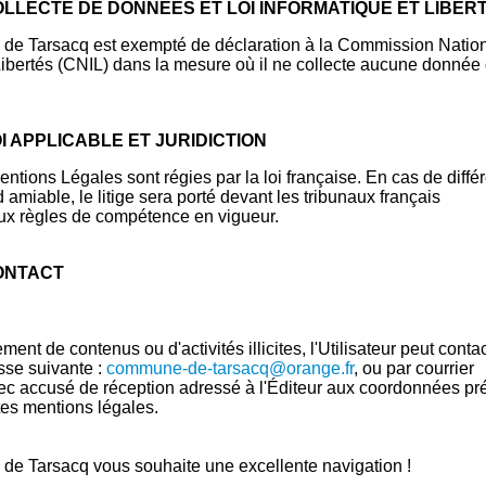
COLLECTE DE DONNÉES ET LOI INFORMATIQUE ET LIBER
e de Tarsacq est exempté de déclaration à la Commission Natio
Libertés (CNIL) dans la mesure où il ne collecte aucune donnée
OI APPLICABLE ET JURIDICTION
ntions Légales sont régies par la loi française. En cas de diffé
 amiable, le litige sera porté devant les tribunaux français
x règles de compétence en vigueur.
CONTACT
ment de contenus ou d'activités illicites, l'Utilisateur peut conta
esse suivante :
commune-de-tarsacq@orange.fr
, ou par courrier
 accusé de réception adressé à l'Éditeur aux coordonnées pr
es mentions légales.
e de Tarsacq vous souhaite une excellente navigation !