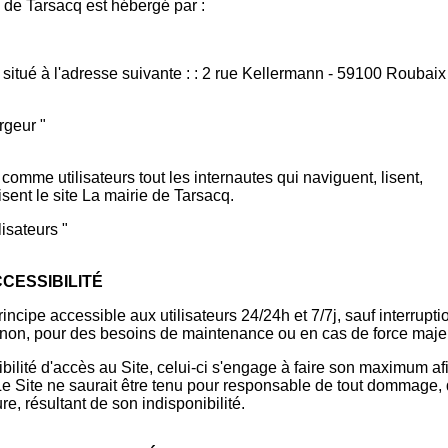
e de Tarsacq est hébergé par :
t situé à l'adresse suivante : : 2 rue Kellermann - 59100 Roubaix
rgeur "
comme utilisateurs tout les internautes qui naviguent, lisent,
lisent le site La mairie de Tarsacq.
lisateurs "
CCESSIBILITÉ
rincipe accessible aux utilisateurs 24/24h et 7/7j, sauf interrupti
on, pour des besoins de maintenance ou en cas de force maje
bilité d'accès au Site, celui-ci s'engage à faire son maximum af
. Le Site ne saurait être tenu pour responsable de tout dommage,
ure, résultant de son indisponibilité.