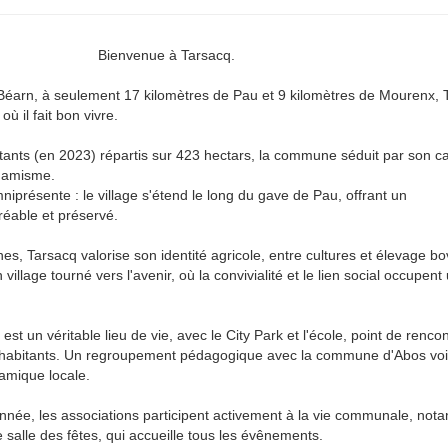
Bienvenue à Tarsacq.
Béarn, à seulement 17 kilomètres de Pau et 9 kilomètres de Mourenx, 
 où il fait bon vivre.
tants (en 2023) répartis sur 423 hectars, la commune séduit par son c
ynamisme.
mniprésente : le village s'étend le long du gave de Pau, offrant un
éable et préservé.
nes, Tarsacq valorise son identité agricole, entre cultures et élevage bo
 village tourné vers l'avenir, où la convivialité et le lien social occupent
est un véritable lieu de vie, avec le City Park et l'école, point de renco
es habitants. Un regroupement pédagogique avec la commune d'Abos voi
amique locale.
année, les associations participent activement à la vie communale, not
e salle des fêtes, qui accueille tous les évênements.