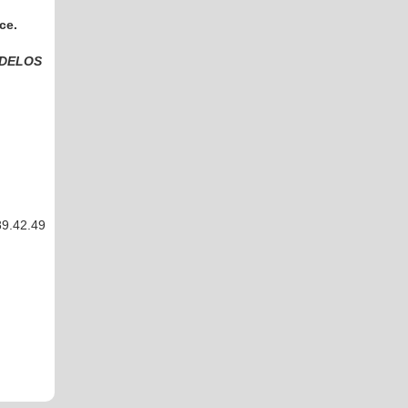
ce.
 DELOS
89.42.49